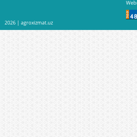
Web
2026 |
agroxizmat.uz