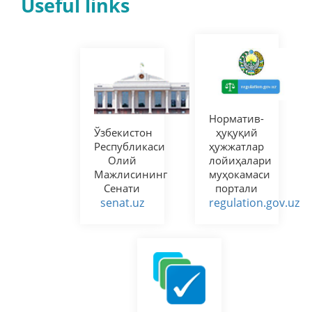
Useful links
Норматив-
Ўзбекистон
ҳуқуқий
Республикаси
ҳужжатлар
Олий
лойиҳалари
Мажлисининг
муҳокамаси
Сенати
портали
senat.uz
regulation.gov.uz