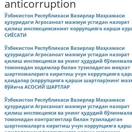
anticorruption
Ўзбекистон Республикаси Вазирлар Маҳкамаси
ҳузуридаги Агросаноат мажмуи устидан назорат
қилиш инспекциясининг коррупцияга карши ку
СИЁСАТИ
Ўзбекистон Республикаси Вазирлар Маҳкамаси
ҳузуридаги Агросаноат мажмуи устидан назорат
қилиш инспекцияси ва унинг ҳудудий бўлинмал
томонидан ходимлар билан тузиладиган меҳнат
шартномаларига киритиш учун коррупцияга қа
қоидалар (коррупцияга қарши шартлар)нинг ма
бўйича АСОСИЙ ШАРТЛАР
Ўзбекистон Республикаси Вазирлар Маҳкамаси
ҳузуридаги Агросаноат мажмуи устидан назорат
қилиш инспекцияси ва унинг ҳудудий бўлинмал
томонидан контрагентлар билан тузиладиган
шартномаларга киритиш учун коррупцияга қарш