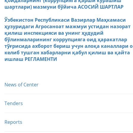
қоидаларнинг (коррупцияга қарши курашиш
шартлари) мазмуни бўйича АСОСИЙ ШАРТЛАР
Ўзбекистон Республикаси Вазирлар Маҳкамаси
ҳузуридаги Агросаноат мажмуи устидан назорат
қилиш инспекцияси ва унинг ҳудудий
бўлинмаларининг коррупцияга оид ҳаракатлар
тўғрисида ахборот бериш учун алоқа каналлари 
келиб тушган хабарларни қабул қилиш ва қайта
ишлаш РЕГЛАМЕНТИ
News of Center
Tenders
Reports