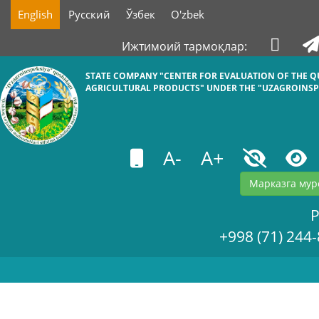
English
Русский
Ўзбек
O'zbek
Ижтимоий тармоқлар:
STATE COMPANY "СENTER FOR EVALUATION OF THE Q
AGRICULTURAL PRODUCTS" UNDER THE "UZAGROINSP
A-
A+
Марказга мур
+998 (71) 244