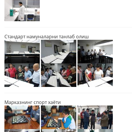
Стандарт намуналарни танлаб олиш
Марказнинг спорт хаёти