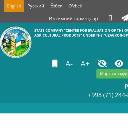
English
Русский
Ўзбек
O'zbek
Ижтимоий тармоқлар:
STATE COMPANY "СENTER FOR EVALUATION OF THE Q
AGRICULTURAL PRODUCTS" UNDER THE "UZAGROINSP
A-
A+
Марказга мур
+998 (71) 244