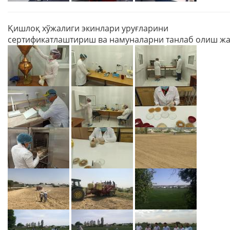
Қишлоқ хўжалиги экинлари уруғларини
сертификатлаштириш ва намуналарни танлаб олиш ж