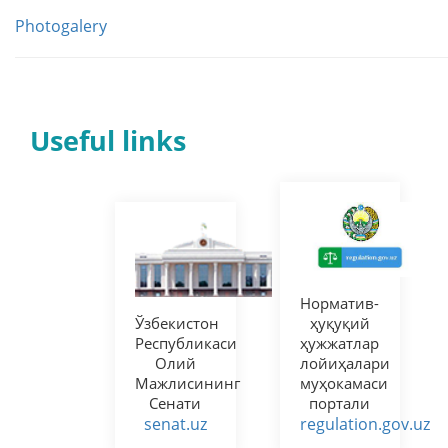
Photogalery
Useful links
Норматив-
Ўзбекистон
ҳуқуқий
Республикаси
ҳужжатлар
Олий
лойиҳалари
Мажлисининг
муҳокамаси
Сенати
портали
senat.uz
regulation.gov.uz