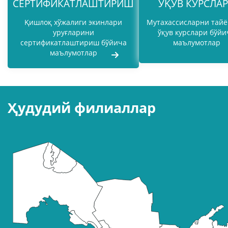
СЕРТИФИКАТЛАШТИРИШ
ЎҚУВ КУРСЛА
Қишлоқ хўжалиги экинлари
Мутахассисларни тай
уруғларини
ўқув курслари бўйи
сертификатлаштириш бўйича
маълумотлар
маълумотлар
Ҳудудий филиаллар