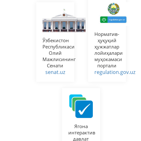
Норматив-
Ўзбекистон
ҳуқуқий
Республикаси
ҳужжатлар
Олий
лойиҳалари
Мажлисининг
муҳокамаси
Сенати
портали
senat.uz
regulation.gov.uz
Ягона
интерактив
давлат