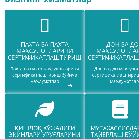
ПАХТА ВА ПАХТА
ДОН ВА Д
МАҲСУЛОТЛАРИНИ
МАҲСУЛОТЛА
СЕРТИФИКАТЛАШТИРИШ
СЕРТИФИКАТЛА
Пахта ва пахта маҳсулотларини
Дон ва дон маҳсуло
сертификатлаштириш бўйича
сертификатлаштириш
маълумотлар
маълумотлар
ҚИШЛОҚ ХЎЖАЛИГИ
МУТАХАССИСЛА
ЭКИНЛАРИ УРУҒЛАРИНИ
ТАЙЁРЛАШ БЎЙ