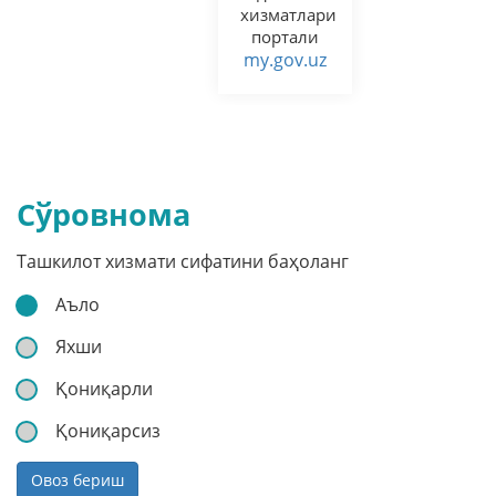
хизматлари
портали
my.gov.uz
Сўровнома
Ташкилот хизмати сифатини баҳоланг
Аъло
Яхши
Қониқарли
Қониқарсиз
Овоз бериш