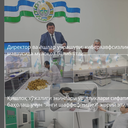
Директор ва ёшлар учрашуви: киберхавфсизли
мавзусида мулоқот бўлиб ўтди
Қишлоқ хўжалиги экинлари уруғликлари сифат
баҳолаш учун “Янги шаффоф тизим” жорий этил