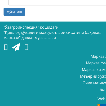
Жўнатиш
"Ўзагроинспекция" қошидаги
“Қишлоқ ҳўжалиги маҳсулотлари сифатини баҳолаш
маркази” давлат муассасаси
Марказ 
Марказ фа
Марказ хизм
Меъёрий ҳуж
Очиқ маълу
Бо
Web