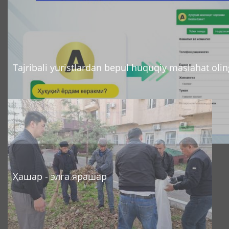
Tajribali yuristlardan bepul huquqiy maslahat olin
Ҳашар - элга ярашар