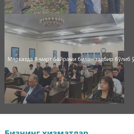
Марказда 8-март байрами билан тадбир бўлиб 
Бизнинг хизматлар