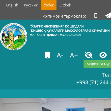
English
Русский
Ўзбек
O'zbek
Ижтимоий тармоқлар:
"ЎЗАГРОИНСПЕКЦИЯ" ҚОШИДАГИ
“ҚИШЛОҚ ҲЎЖАЛИГИ МАҲСУЛОТЛАРИ СИФАТИНИ
МАРКАЗИ” ДАВЛАТ МУАССАСАСИ
A-
A+
Марказга мур
Те
+998 (71) 244