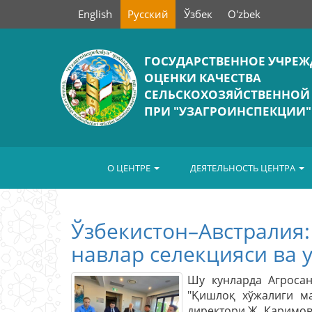
English
Русский
Ўзбек
O'zbek
ГОСУДАРСТВЕННОЕ УЧРЕЖ
ОЦЕНКИ КАЧЕСТВА
СЕЛЬСКОХОЗЯЙСТВЕННОЙ
ПРИ "УЗАГРОИНСПЕКЦИИ"
О ЦЕНТРЕ
ДЕЯТЕЛЬНОСТЬ ЦЕНТРА
Ўзбекистон–Австралия:
навлар селекцияси ва 
Шу кунларда Агроса
"Қишлоқ хўжалиги ма
директори Ж. Каримов