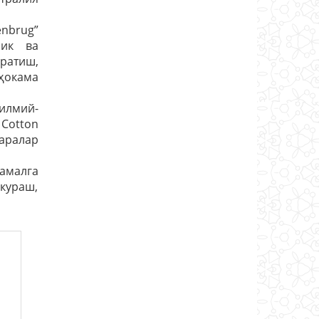
nbrug”
лик ва
яратиш,
ҳокама
илмий-
 Cotton
каралар
амалга
 кураш,