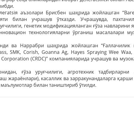
рибди.
егatsiя аъзолари Брисбен шаҳрида жойлашган “Bare
яти билан учрашув ўтказди. Учрашувда, пахтачи
уғчилиги, генетик модификaцияланган ғўза навларини 
инновaцион технологияларни ўрганиш масалалари му
инди ва Наррабри шаҳрида жойлашган “Ғаллачилик 
lass, SMK, Corish, Goanna Ag, Hayes Spraying Wee Waa,
nt Corporation (CRDC)” компанияларида учрашув ва музо
нидан, ғўза уруғчилиги, агротехник тадбирларни 
аш жараёнлари), касаллик ва зарракунандаларга қарши
 маълумотлар билан таништириб ўтилди.