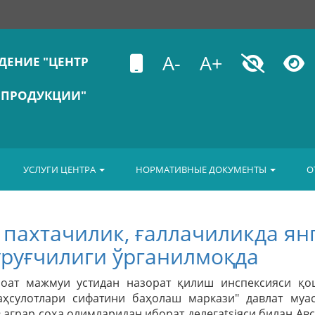
A-
A+
ДЕНИЕ "ЦЕНТР
 ПРОДУКЦИИ"
УСЛУГИ ЦЕНТРА
НОРМАТИВНЫЕ ДОКУМЕНТЫ
О
 пахтачилик, ғаллачиликда ян
уруғчилиги ўрганилмоқда
ноат мажмуи устидан назорат қилиш инспексияси қо
ҳсулотлари сифатини баҳолаш маркази" давлат муас
 аграр соҳа олимларидан иборат делегatsiяси билан Ав