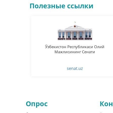
Полезные ссылки
Ўзбекистон Республикаси Олий
Мажлисининг Сенати
senat.uz
Опрос
Кон