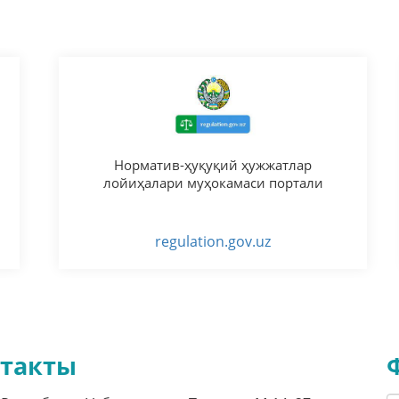
Норматив-ҳуқуқий ҳужжатлар
лойиҳалари муҳокамаси портали
regulation.gov.uz
такты