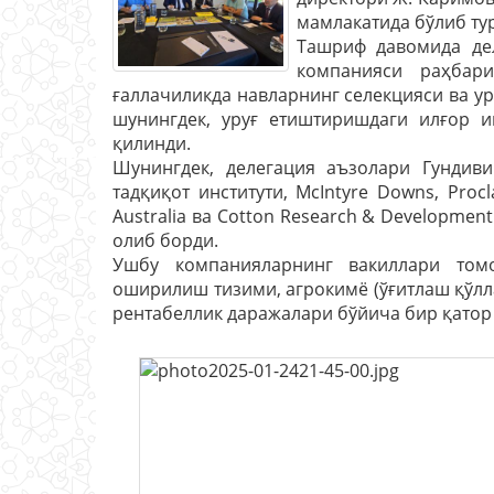
мамлакатида бўлиб ту
Ташриф давомида дел
компанияси раҳбари
ғаллачиликда навларнинг селекцияси ва ур
шунингдек, уруғ етиштиришдаги илғор 
қилинди.
Шунингдек, делегaция аъзолари Гундив
тадқиқот институти, McIntyre Downs, Proc
Australia ва Cotton Research & Developme
олиб борди.
Ушбу компанияларнинг вакиллари томо
оширилиш тизими, агрокимё (ўғитлаш қўлл
рентабеллик даражалари бўйича бир қатор