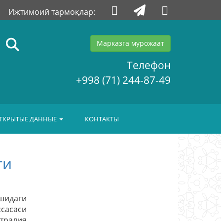
Ижтимоий тармоқлар:
Марказга мурожаат
Телефон
+998 (71) 244-87-49
ТКРЫТЫЕ ДАННЫЕ
КОНТАКТЫ
ги
шидаги
сасаси
стралия