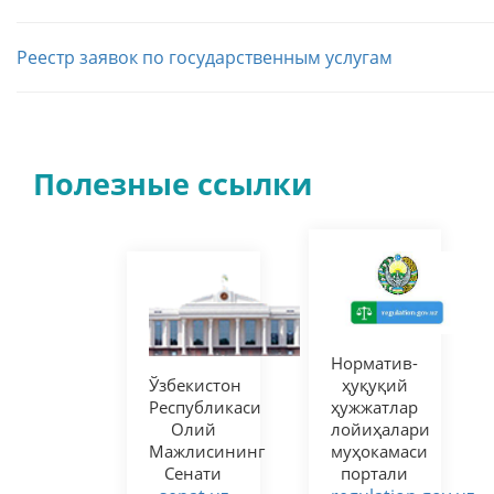
Реестр заявок по государственным услугам
Полезные ссылки
Норматив-
Ўзбекистон
ҳуқуқий
Республикаси
ҳужжатлар
Олий
лойиҳалари
Мажлисининг
муҳокамаси
Сенати
портали