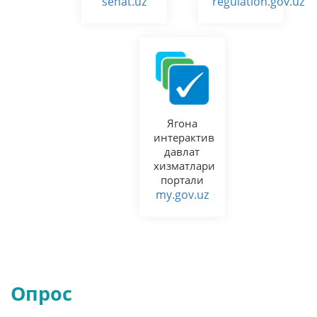
senat.uz
regulation.gov.uz
Ягона
интерактив
давлат
хизматлари
портали
my.gov.uz
Опрос