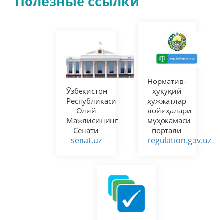
Полезные ссылки
Норматив-
Ўзбекистон
ҳуқуқий
Республикаси
ҳужжатлар
Олий
лойиҳалари
Мажлисининг
муҳокамаси
Сенати
портали
senat.uz
regulation.gov.uz