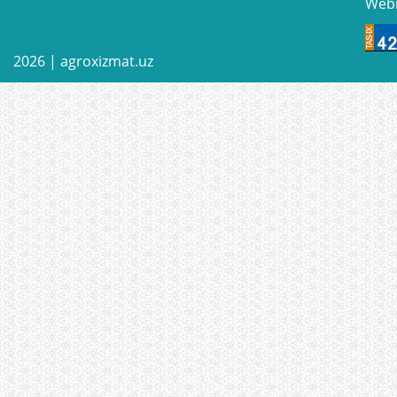
Web
2026 |
agroxizmat.uz