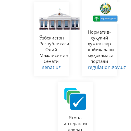
Норматив-
Ўзбекистон
ҳуқуқий
Республикаси
ҳужжатлар
Олий
лойиҳалари
Мажлисининг
муҳокамаси
Сенати
портали
senat.uz
regulation.gov.uz
Ягона
интерактив
давлат