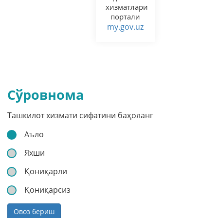
хизматлари
портали
my.gov.uz
Сўровнома
Ташкилот хизмати сифатини баҳоланг
Аъло
Яхши
Қониқарли
Қониқарсиз
Овоз бериш