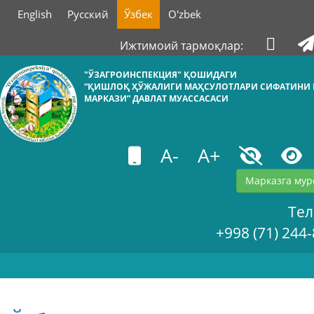
English
Русский
Ўзбек
O'zbek
Ижтимоий тармоқлар:
"ЎЗАГРОИНСПЕКЦИЯ" ҚОШИДАГИ
“ҚИШЛОҚ ҲЎЖАЛИГИ МАҲСУЛОТЛАРИ СИФАТИНИ
МАРКАЗИ” ДАВЛАТ МУАССАСАСИ
A-
A+
Марказга мур
Те
+998 (71) 244