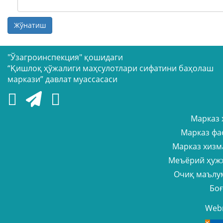
Жўнатиш
"Ўзагроинспекция" қошидаги
“Қишлоқ ҳўжалиги маҳсулотлари сифатини баҳолаш
маркази” давлат муассасаси
Марказ 
Марказ фа
Марказ хизм
Меъёрий ҳуж
Очиқ маълу
Бо
Web