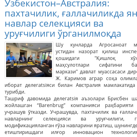
Ўзбекистон–Австралия:
пахтачилик, ғаллачиликда я
навлар селекцияси ва
уруғчилиги ўрганилмоқда
Шу кунларда Агросаноат м
устидан назорат қилиш инспе
қошидаги "Қишлоқ хўж
маҳсулотлари сифатини ба
маркази" давлат муассасаси дир
Ж. Каримов аграр соҳа олимл
иборат делегatsiяси билан Австралия мамлакатида
турибди.
Ташриф давомида делегatsiя аъзолари Брисбен ш
жойлашган “Barenbrug” компанияси раҳбарияти
учрашув ўтказди. Учрашувда, пахтачилик ва ғаллач
навларнинг селекцияси ва уруғчилиги, ге
модификaцияланган ғўза навларини яратиш, шунингде
етиштиришдаги илғор инновaцион технология