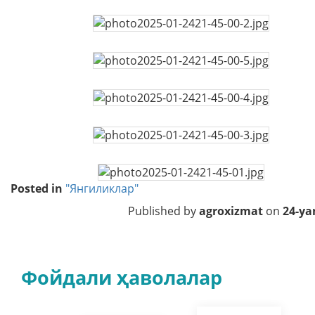
Posted in
"Янгиликлар"
Published by
agroxizmat
on
24-ya
Фойдали ҳаволалар