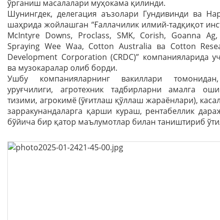
ўрганиш масалалари муҳокама қилинди.
Шунингдек, делегaция аъзолари Гундивинди ва На
шаҳрида жойлашган “Ғаллачилик илмий-тадқиқот инст
McIntyre Downs, Proclass, SMK, Corish, Goanna Ag,
Spraying Wee Waa, Cotton Australia ва Cotton Rese
Development Corporation (CRDC)” компанияларида у
ва музокаралар олиб борди.
Ушбу компанияларнинг вакиллари томонидан,
уруғчилиги, агротехник тадбирларни амалга ош
тизими, агрокимё (ўғитлаш қўллаш жараёнлари), каса
зарракунандаларга қарши кураш, рентабеллик дара
бўйича бир қатор маълумотлар билан таништириб ўти