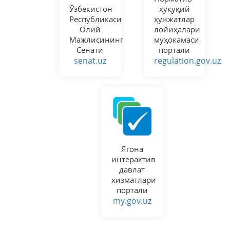
Ўзбекистон
ҳуқуқий
Республикаси
ҳужжатлар
Олий
лойиҳалари
Мажлисининг
муҳокамаси
Сенати
портали
senat.uz
regulation.gov.uz
Ягона
интерактив
давлат
хизматлари
портали
my.gov.uz