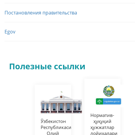
Постановления правительства
Egov
Полезные ссылки
Норматив-
Ўзбекистон
ҳуқуқий
Республикаси
ҳужжатлар
Олий
лойиҳалари