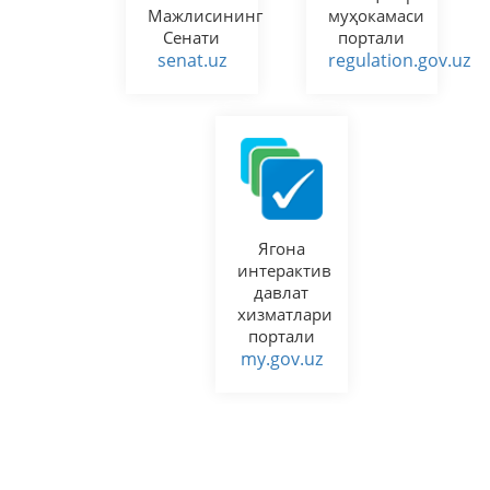
Мажлисининг
муҳокамаси
Сенати
портали
senat.uz
regulation.gov.uz
Ягона
интерактив
давлат
хизматлари
портали
my.gov.uz