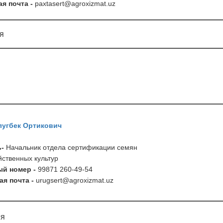
я почта -
paxtasert
@
agroxizmat
.
uz
я
лугбек Ортикович
ь-
Начальник отдела сертификации семян
ственных культур
й номер -
99871 260-49-54
я почта -
urugsert
@
agroxizmat
.
uz
я