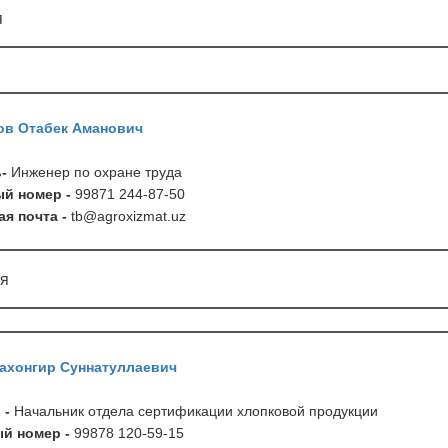
я
в Отабек Аманович
ь-
Инженер по охране труда
й номер -
99871 244-87-50
я почта -
tb
@
agroxizmat
.
uz
я
ахонгир Суннатуллаевич
 -
Начальник отдела сертификации хлопковой продукции
й номер -
99878 120-59-15