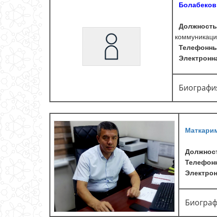
Болабеков
Должность
коммуникаци
Телефонны
Электронна
Биографи
Маткари
Должност
Телефонн
Электронн
Биограф