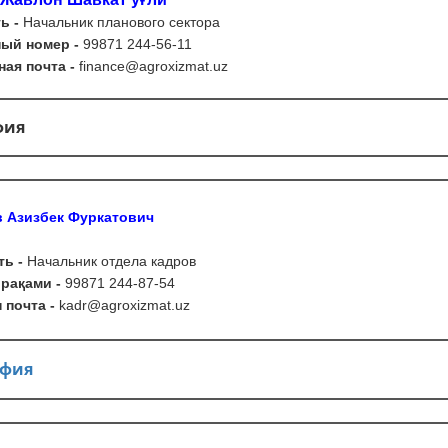
ть
-
Начальник планового сектора
ый номер -
99871 244-56-11
ая почта -
finance
@
agroxizmat
.
uz
фия
 Азизбек Фуркатович
ь -
Начальник отдела кадров
рақами -
99871 244-87-54
почта -
kadr
@
agroxizmat
.
uz
афия