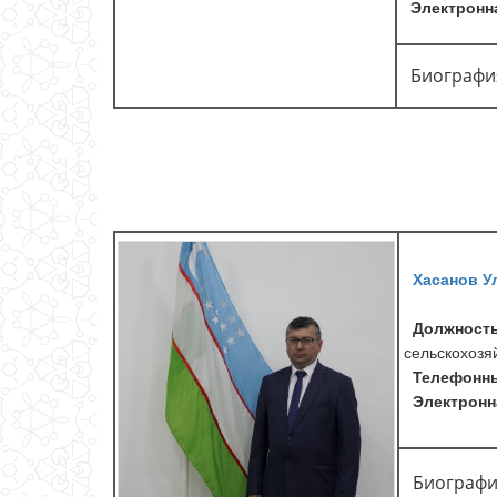
Электронна
Биографи
Хасанов У
Должност
сельскохозяй
Телефонны
Электронна
Биографи