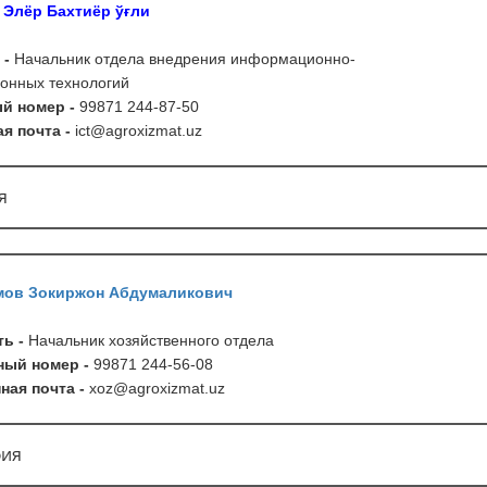
 Элёр Бахтиёр ўғли
 -
Начальник отдела внедрения информационно-
онных технологий
й номер -
99871 244-87-50
я почта -
ict
@
agroxizmat
.
uz
я
мов Зокиржон Абдумаликович
ь -
Начальник хозяйственного отдела
ый номер -
99871 244-56-08
ая почта -
xoz
@
agroxizmat
.
uz
ия