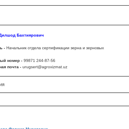
илшод Бахтиярович
ь -
Начальник отдела сертификации зерна и зерновых
ый номер -
99871 244-87-56
ая почта -
urugsert
@
agroxizmat
.
uz
ия
аева Фотима Муратовна