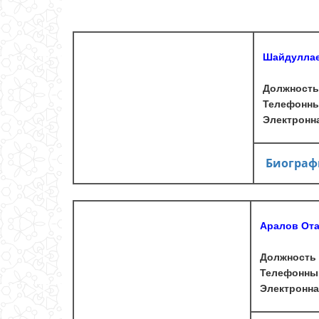
Шайдуллае
Должность
Телефонны
Электронна
Биограф
Аралов От
Должность 
Телефонны
Электронна