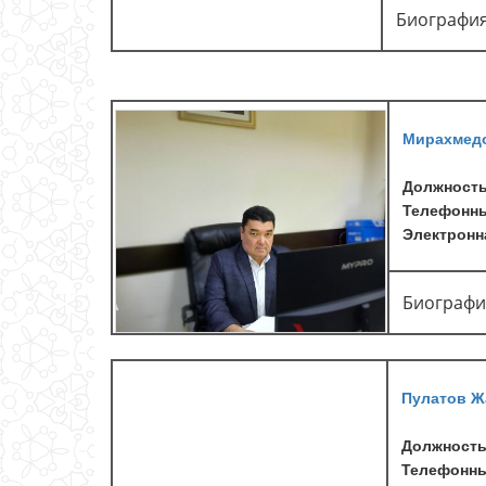
Биографи
Мирахмедо
Должност
Телефонны
Электронна
Биографи
Пулатов Ж
Должность
Телефонны