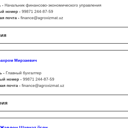
 -
Начальник финансово-экономического управления
й номер -
99871 244-87-59
я почта -
finance
@
agroxizmat
.
uz
фия
Бахром Мирзаевич
ь -
Главный бухгалтер
й номер -
99871 244-87-59
ая почта -
finance
@
agroxizmat
.
uz
фия
Жавлон Шавкат ўғли