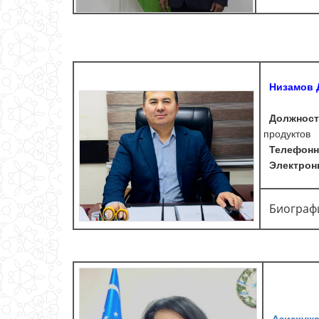
Низамов Д
Должност
продуктов
Телефонн
Электронн
Биограф
Азизхуж