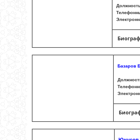
Должность
Телефонны
Электронна
Биогра
Базаров 
Должност
Телефонны
Электронн
Биогра
Юнусов 