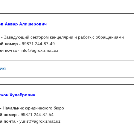
в Анвар Алишерович
 -
Заведующий сектором канцелярии и работқ с обращениями
й номер -
99871 244-87-49
я почта -
info
@
agroxizmat
.
uz
ия
ажон Худаёривич
-
Начальник юридического бюро
й номер
-
99871 244-87-54
я почта
-
yurist
@
agroxizmat
.
uz