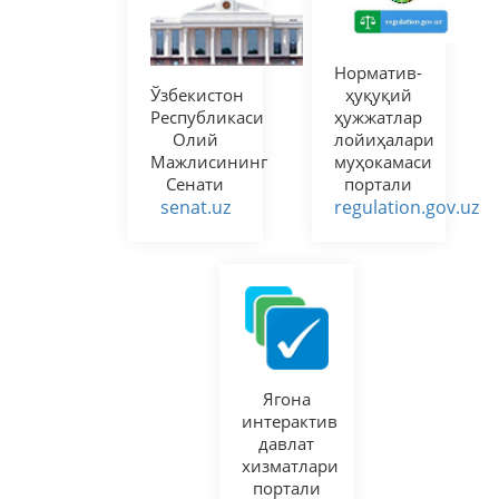
Норматив-
Ўзбекистон
ҳуқуқий
Республикаси
ҳужжатлар
Олий
лойиҳалари
Мажлисининг
муҳокамаси
Сенати
портали
senat.uz
regulation.gov.uz
Ягона
интерактив
давлат
хизматлари
портали