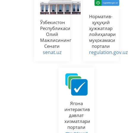
Норматив-
Ўзбекистон
ҳуқуқий
Республикаси
ҳужжатлар
Олий
лойиҳалари
Мажлисининг
муҳокамаси
Сенати
портали
senat.uz
regulation.gov.uz
Ягона
интерактив
давлат
хизматлари
портали