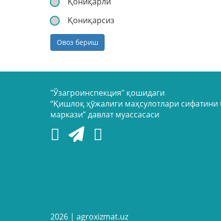
Қониқарли
Қониқарсиз
Овоз бериш
"Ўзагроинспекция" қошидаги
“Қишлоқ ҳўжалиги маҳсулотлари сифатини
маркази” давлат муассасаси
2026 |
agroxizmat.uz