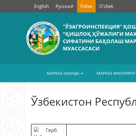
English
Русский
Ўзбек
O'zbek
"ЎЗАГРОИНСПЕКЦИЯ" ҚО
“ҚИШЛОҚ ҲЎЖАЛИГИ МА
СИФАТИНИ БАҲОЛАШ МАР
МУАССАСАСИ
МАРКАЗ ҲАҚИДА
МАРКАЗ ФАОЛИЯТИ
Ўзбекистон Респуб