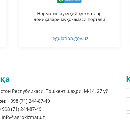
Норматив-ҳуқуқий ҳужжатлар
лойиҳалари муҳокамаси портали
regulation.gov.uz
қа
стон Республикаси, Тошкент шаҳри, M-14, 27 уй
он:
+998 (71) 244-87-49
+998 (71) 244-87-49
:
info@agroxizmat.uz