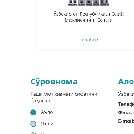
Ўзбекистон Республикаси Олий
Мажлисининг Сенати
senat.uz
Сўровнома
Ало
Ташкилот хизмати сифатини
Ўзбеки
баҳоланг
Телеф
Аъло
Факс:
E-mail
Яхши