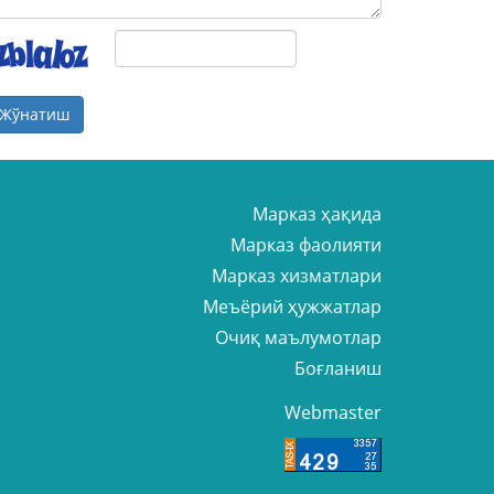
Жўнатиш
Марказ ҳақида
Марказ фаолияти
Марказ хизматлари
Меъёрий ҳужжатлар
Очиқ маълумотлар
Боғланиш
Webmaster