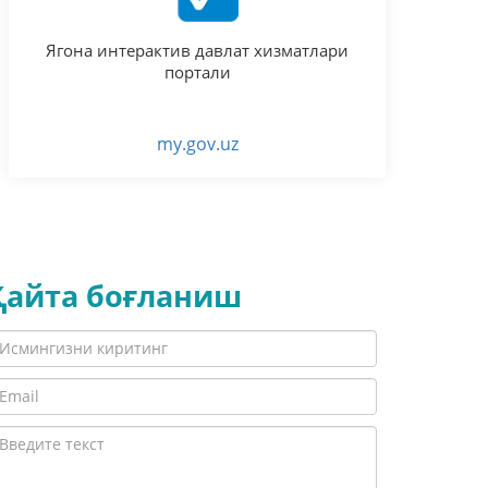
Ягона интерактив давлат хизматлари
портали
my.gov.uz
Қайта боғланиш