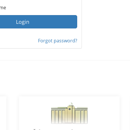
 me
Login
Forgot password?