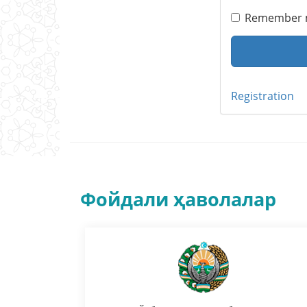
Remember
Registration
Фойдали ҳаволалар