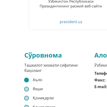
Ўзбекистон Республикаси
Президентининг расмий веб-сайти
president.uz
Сўровнома
Ало
Ташкилот хизмати сифатини
Ўзбеки
баҳоланг
Телеф
Аъло
Факс:
E-mail
Яхши
Қониқарли
Қониқарсиз