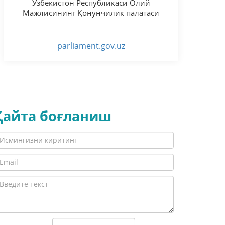
Ўзбекистон Республикаси Олий
Мажлисининг Қонунчилик палатаси
parliament.gov.uz
Қайта боғланиш