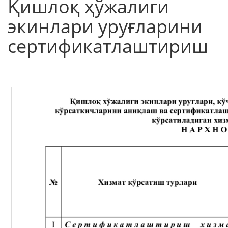
Қишлоқ ҳўжалиги
экинлари уруғларини
сертификатлаштириш