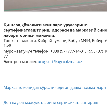
Қишлоқ ҳўжалиги экинлари уруғларини
сертификатлаштириш идораси ва марказий син
лабораторияси манзили:
Тошкент вилояти, Қибрай тумани, Бобур МФЙ, Бобур к
1-уй
Мурожаат учун телефон: +998 (97) 777-14-31, +998 (97) 1
77
Электрон манзил:
urugsert@agroxizmat.uz
Марказ томонидан кўрсатиладиган давлат хизматлари
Дон ва дон маҳсулотларини сертификатлаштириш