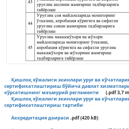
Қишлоқ хўжалиги экинлари уруғ ва кўчатлари
сертификатлаштириш бўйича давлат хизматлар
кўрсатишнинг маъмурий регламенти
(.pdf 3,7 m
Қишлоқ хўжалиги экинлари уруғ ва кўчатлари
сертификатлаштириш тартиби
Аккредитация доираси
.pdf (420 kB)