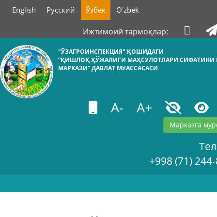
English
Русский
Ўзбек
O'zbek
Ижтимоий тармоқлар:
"ЎЗАГРОИНСПЕКЦИЯ" ҚОШИДАГИ
“ҚИШЛОҚ ҲЎЖАЛИГИ МАҲСУЛОТЛАРИ СИФАТИНИ
МАРКАЗИ” ДАВЛАТ МУАССАСАСИ
A-
A+
Марказга мур
Те
+998 (71) 244