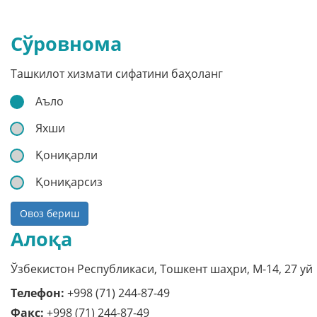
Сўровнома
Ташкилот хизмати сифатини баҳоланг
Аъло
Яхши
Қониқарли
Қониқарсиз
Овоз бериш
Алоқа
Ўзбекистон Республикаси, Тошкент шаҳри, M-14, 27 уй
Телефон:
+998 (71) 244-87-49
Факс:
+998 (71) 244-87-49