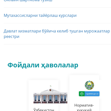
Мутахассисларни тайёрлаш курслари
Давлат хизматлари бўйича келиб тушган мурожаатлар
реестри
Фойдали ҳаволалар
Норматив-
Ўзбекистон
ҳуқуқий