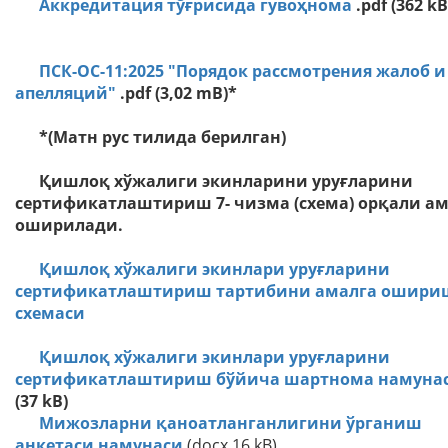
Аккредитация тўғрисида гувоҳнома
.pdf (362
kB
ПСК-ОС-11:2025 "Порядок рассмотрения жалоб и
апелляций"
.pdf (3,02 mB)*
*(Матн рус тилида берилган)
Қишлоқ хўжалиги экинларини уруғларини
сертификатлаштириш 7- чизма (схема) орқали а
оширилади.
Қишлоқ хўжалиги экинлари уруғларини
сертификатлаштириш тартибини амалга ошири
схемаси
Қишлоқ хўжалиги экинлари уруғларини
сертификатлаштириш бўйича шартнома намуна
(37 kB)
Мижозларни қаноатланганлигини ўрганиш
анкетаси
намунаси
(docx.16 kB)