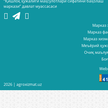
“Қишлоқ ҳўжалиги маҳсулотлари сифатини баҳолаш
маркази” давлат муассасаси
Марказ 
Марказ фа
Марказ хизм
Меъёрий ҳуж
Очиқ маълу
Бо
Web
2026 |
agroxizmat.uz