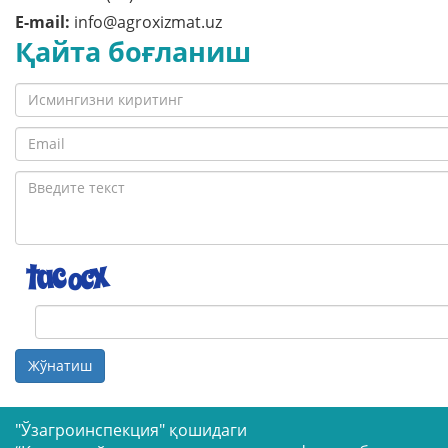
E-mail:
info@agroxizmat.uz
Қайта боғланиш
Жўнатиш
"Ўзагроинспекция" қошидаги