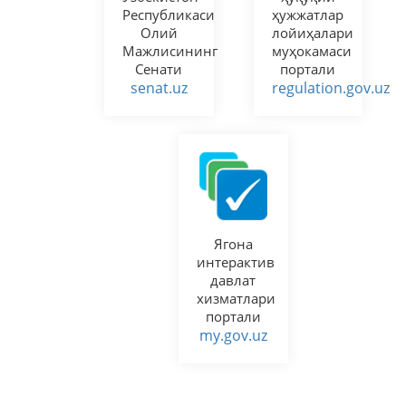
Республикаси
ҳужжатлар
Олий
лойиҳалари
Мажлисининг
муҳокамаси
Сенати
портали
senat.uz
regulation.gov.uz
Ягона
интерактив
давлат
хизматлари
портали
my.gov.uz