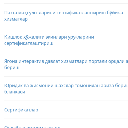
Пахта маҳсулотларини сертификатлаштириш бўйича
хизматлар
Қишлоқ ҳўжалиги экинлари уруғларини
сертификатлаштириш
Ягона интерактив давлат хизматлари портали орқали 
бериш
Юридик ва жисмоний шахслар томонидан ариза бери
бланкаси
Сертификатлар
Онлайн шартнома тузиш