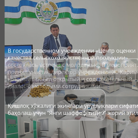
В государственном учреждении «Центр оценки
качества сельскохозяйственной продукции»
состоялась встреча с молодежью. В мероприят
принял участие директор учреждения Ж. Карим
который провел открытый и содержательный
диалог с молодыми сотрудниками.
Қишлоқ хўжалиги экинлари уруғликлари сифат
баҳолаш учун “Янги шаффоф тизим” жорий этил