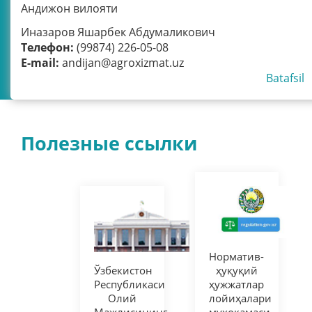
Андижон вилояти
Иназаров Яшарбек Абдумаликович
Телефон:
(99874) 226-05-08
E-mail:
andijan@agroxizmat.uz
Batafsil
Полезные ссылки
Норматив-
Ўзбекистон
ҳуқуқий
Республикаси
ҳужжатлар
Олий
лойиҳалари