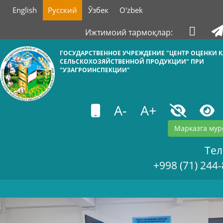
English
Русский
Ўзбек
O'zbek
Ижтимоий тармоқлар:
ГОСУДАРСТВЕННОЕ УЧРЕЖДЕНИЕ "ЦЕНТР ОЦЕНКИ К
СЕЛЬСКОХОЗЯЙСТВЕННОЙ ПРОДУКЦИИ" ПРИ
"УЗАГРОИНСПЕКЦИИ"
A-
A+
Марказга мур
Те
+998 (71) 244