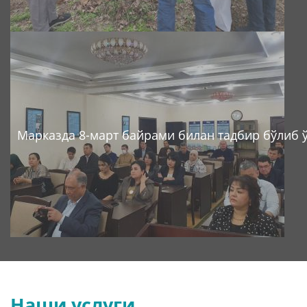
Марказда 8-март байрами билан тадбир бўлиб 
Наши услуги