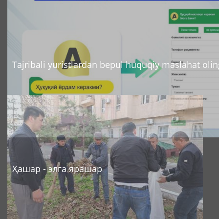
Tajribali yuristlardan bepul huquqiy maslahat olin
Ҳашар - элга ярашар