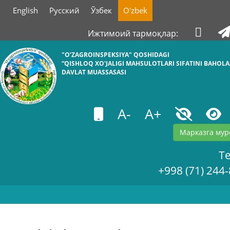
English
Русский
Ўзбек
O'zbek
Ижтимоий тармоқлар:
"O’ZAGROINSPEKSIYA" QOSHIDAGI
“QISHLOQ XO'JALIGI MAHSULOTLARI SIFATINI BAHOL
DAVLAT MUASSASASI
A-
A+
Марказга мур
Te
+998 (71) 244