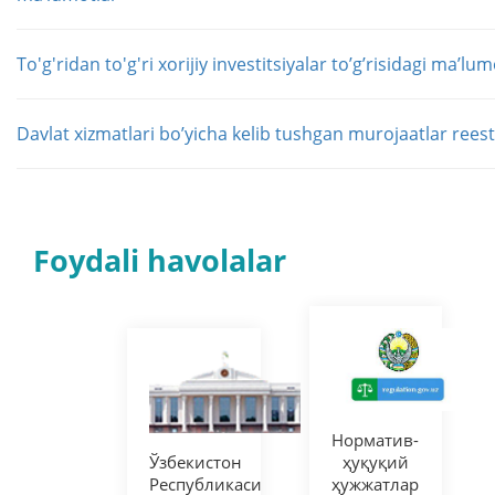
To'g'ridan to'g'ri xorijiy investitsiyalar toʼgʼrisidagi maʼlum
Davlat xizmatlari boʼyicha kelib tushgan murojaatlar reest
Foydali havolalar
Норматив-
Ўзбекистон
ҳуқуқий
Республикаси
ҳужжатлар