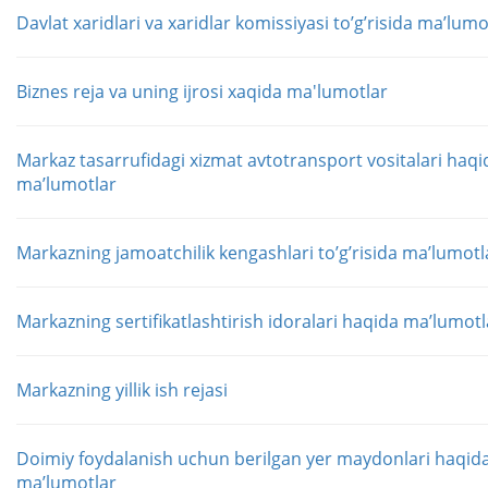
Davlat xaridlari va xaridlar komissiyasi toʼgʼrisida maʼlumo
Biznes reja va uning ijrosi xaqida ma'lumotlar
Markaz tasarrufidagi xizmat avtotransport vositalari haqi
maʼlumotlar
Markazning jamoatchilik kengashlari toʼgʼrisida maʼlumotl
Markazning sertifikatlashtirish idoralari haqida maʼlumotl
Markazning yillik ish rejasi
Doimiy foydalanish uchun berilgan yer maydonlari haqid
maʼlumotlar