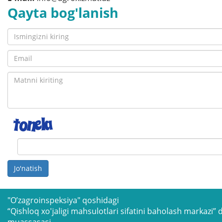
Qayta bog'lanish
Jo'natish
"O’zagroinspeksiya" qoshidagi
“Qishloq xo'jaligi mahsulotlari sifatini baholash markazi” 