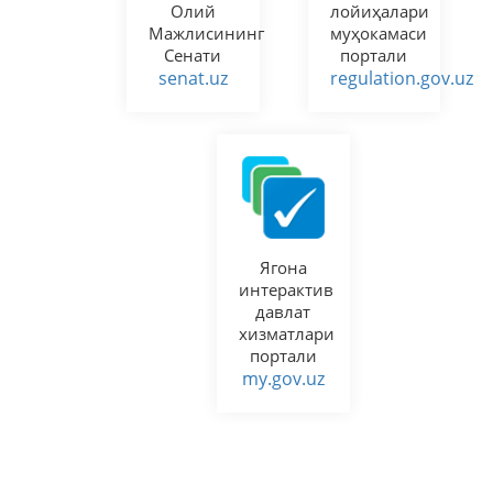
Олий
лойиҳалари
Мажлисининг
муҳокамаси
Сенати
портали
senat.uz
regulation.gov.uz
Ягона
интерактив
давлат
хизматлари
портали
my.gov.uz