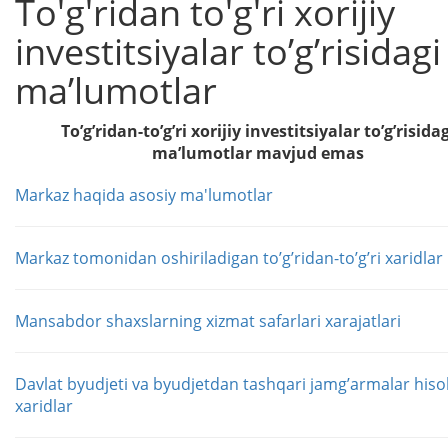
To'g'ridan to'g'ri xorijiy
investitsiyalar toʼgʼrisidagi
maʼlumotlar
Toʼgʼridan-toʼgʼri xorijiy investitsiyalar toʼgʼrisidag
maʼlumotlar mavjud emas
Markaz haqida asosiy ma'lumotlar
Markaz tomonidan oshiriladigan toʼgʼridan-toʼgʼri xaridlar
Mansabdor shaxslarning xizmat safarlari xarajatlari
Davlat byudjeti va byudjetdan tashqari jamgʼarmalar his
xaridlar