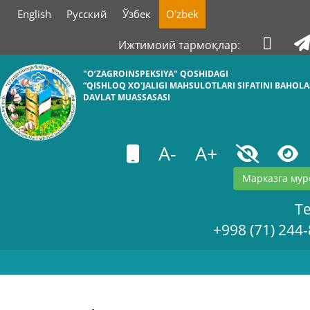
English
Русский
Ўзбек
O'zbek
Ижтимоий тармоқлар:
"O’ZAGROINSPEKSIYA" QOSHIDAGI
“QISHLOQ XO'JALIGI MAHSULOTLARI SIFATINI BAHOL
DAVLAT MUASSASASI
A-
A+
Марказга мур
Te
+998 (71) 244