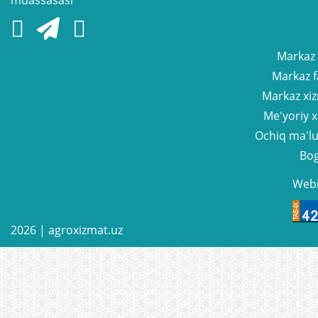
muassasasi
Markaz
Markaz f
Markaz xiz
Me'yoriy x
Ochiq ma'l
Bog
Web
2026 |
agroxizmat.uz