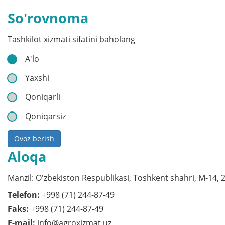
So'rovnoma
Tashkilot xizmati sifatini baholang
A'lo
Yaxshi
Qoniqarli
Qoniqarsiz
Ovoz berish
Aloqa
Manzil: O'zbekiston Respublikasi, Toshkent shahri, M-14, 
Telefon:
+998 (71) 244-87-49
Faks:
+998 (71) 244-87-49
E-mail:
info@agroxizmat.uz